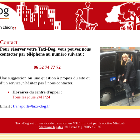
Contact
Pour réserver votre Taxi-Dog, vous pouvez nous
contacter par téléphone au numéro suivant :
06 52 74 77 72
Une suggestion ou une question à propos du site ou
d’un service, n'hésitez pas à nous contacter.
Horaires du centre d'appel :
Tous les jours 24H /24
Email :
transport@taxi-dog.fr
Taxi-Dog est un service de transport en VTC proposé par la société Minicab
Mentions légales
| © Taxi-Dog 2005 / 2020