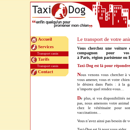
Le transport de votre an
Accueil
Services
Vous cherchez une voiture 
compagnon pour vos 
Transport canin
à Paris, région parisienne ou 
Tarifs
Taxi-Dog est là pour répondre
Transport canin
Contact
N
ous venons vous chercher à v
vous amener, vous et votre chien
le désirez dans Paris : à la ga
n’importe quel rendez-vous…
D
e plus, si vos disponibilités n
pas, nous amenons votre animal c
chez le vétérinaire pour so
vaccinations…
Vous n’avez ainsi pas besoin de v
Taxi-Dog est là pour vous aider.